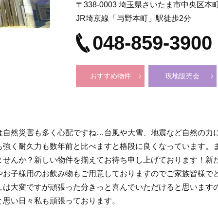
〒338-0003 埼玉県さいたま市中央区本町東
JR埼京線「与野本町」駅徒歩2分
048-859-3900
おすすめ物件
現地販売会
は自然災害も多く心配ですね…台風や大雪、地震など自然の力
も強く耐久力も数年前と比べますと格段に良くなっています。
ませんか？新しい物件を揃えてお待ち申し上げております！新
やお子様用のお飲み物もご用意しておりますのでご家族皆様でどうぞ
しは大変ですが頑張った分きっと喜んでいただけると思います
と思い日々私も頑張っております。