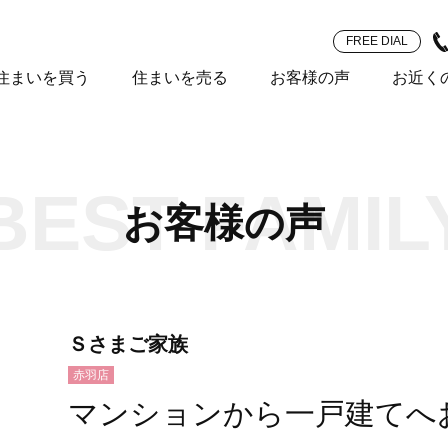
FREE DIAL
住まいを買う
住まいを売る
お客様の声
お近く
BEST FAMIL
お客様の声
Ｓさまご家族
赤羽店
マンションから一戸建てへ