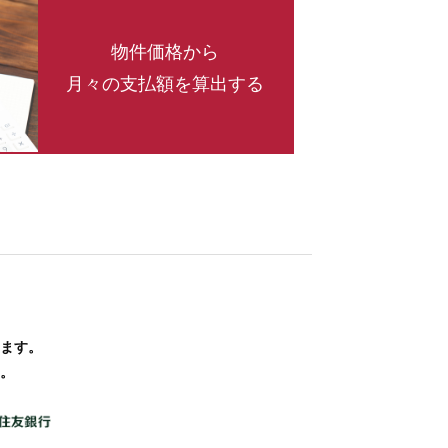
物件価格から
月々の支払額
を算出する
ます。
。