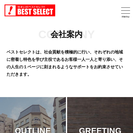
COMPANY
会社案内
ベストセレクトは、社会貢献を積極的に行い、それぞれの地域
に密着し特色を学び
主役であるお客様一人一人と寄り添い、そ
の人生の１ページに刻まれるようなサポートをお約束させてい
ただきます。
OUTLINE
GREETING