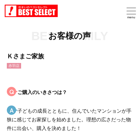
BEST FAMILY
お客様の声
Ｋさまご家族
赤羽店
Q
ご購入のいきさつは？
A
子どもの成長とともに、住んでいたマンションが手
狭に感じてお家探しを始めました。理想の広さだった物
件に出会い、購入を決めました！