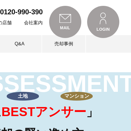
0120-990-390
の店舗
会社案内
MAIL
LOGIN
Q&A
売却事例
SSESSMEN
土地
マンション
BESTアンサー
に
」