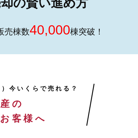
却の賢い進め方
40,000
販売棟数
棟突破！
ン）
今いくらで売れる？
動産の
のお客様へ