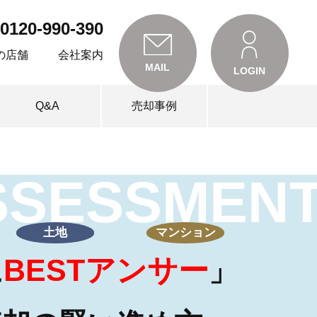
0120-990-390
の店舗
会社案内
MAIL
LOGIN
Q&A
売却事例
SSESSMEN
土地
マンション
BESTアンサー
に
」