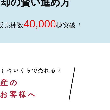
却の賢い進め方
40,000
販売棟数
棟突破！
ン）
今いくらで売れる？
動産の
のお客様へ